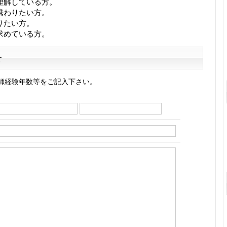
理解している方。
携わりたい方。
りたい方。
求めている方。
せ
師経験年数等をご記入下さい。